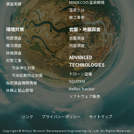
MINDECOの温泉開発
調査実績
温泉とは
施工事例
環境対策
岩盤・地盤調査
地歴調査
岩盤調査
概況調査
地盤調査
詳細調査
ADVANCED
対策工事
TECHNOLOGIES
汚染浄化対策
ドローン空撮
汚染拡散防止対策
SQUITEM
指定調査機関情報
Reflex Tracker
休廃止鉱山管理
ソフトウェア販売
リンク
プライバシーポリシー
サイトマップ
Copyright © Mitsui Mineral Development Engineering Co., Ltd. All Rights Reserved.