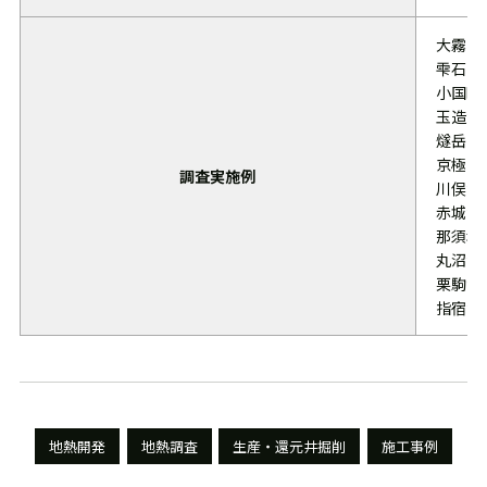
大霧（
雫石（
小国町
玉造温
燧岳（
京極（
調査実施例
川俣温
赤城温
那須塩
丸沼温
栗駒温
指宿温
地熱開発
地熱調査
生産・還元井掘削
施工事例