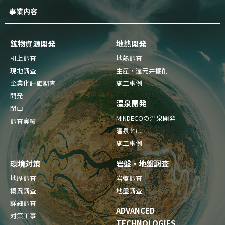
事業内容
鉱物資源開発
地熱開発
机上調査
地熱調査
現地調査
生産・還元井掘削
企業化評価調査
施工事例
開発
温泉開発
閉山
MINDECOの温泉開発
調査実績
温泉とは
施工事例
環境対策
岩盤・地盤調査
地歴調査
岩盤調査
概況調査
地盤調査
詳細調査
ADVANCED
対策工事
TECHNOLOGIES